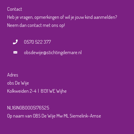
Contact
Heb je vragen, opmerkingen of wil je jouw kind aanmelden?
Neem dan contact met ons op!
0570 522 377
obsdewije@stichtingdemare.nl
Adres
obs De Wije
Kolkweiden 2-4 | 8131 WE Wijhe
NL16INGB0005176525
Op naam van OBS De Wije Mw ML Siemelink-Amse