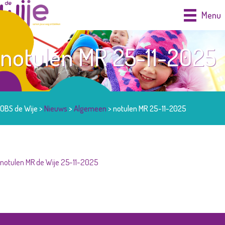
Ga
Menu
naar
de
notulen MR 25-11-2025
inhoud
OBS de Wije
>
Nieuws
>
Algemeen
>
notulen MR 25-11-2025
notulen MR de Wije 25-11-2025